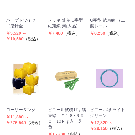
バーブドワイヤー
メッキ 針金 U字型
U字型 結束線 （二
（鬼針金）
結束線 (輸入品)
藤レール）
￥3,520 ～
￥7,480
（税込）
￥8,250
（税込）
￥19,580
（税込）
ローリータンク
ビニール被覆Ｕ字結
ビニール線 ライト
束線 ＃１８×３５
グリーン
￥11,880 ～
０ 10ｋｇ入 芝一
￥276,540
（税込）
￥17,820 ～
色
￥29,150
（税込）
￥16,280
（税込）